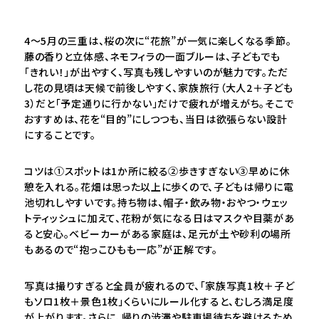
4〜5月の三重は、桜の次に“花旅”が一気に楽しくなる季節。
藤の香りと立体感、ネモフィラの一面ブルーは、子どもでも
「きれい！」が出やすく、写真も残しやすいのが魅力です。ただ
し花の見頃は天候で前後しやすく、家族旅行（大人2＋子ども
3）だと「予定通りに行かない」だけで疲れが増えがち。そこで
おすすめは、花を“目的”にしつつも、当日は欲張らない設計
にすることです。
コツは①スポットは1か所に絞る②歩きすぎない③早めに休
憩を入れる。花畑は思った以上に歩くので、子どもは帰りに電
池切れしやすいです。持ち物は、帽子・飲み物・おやつ・ウェッ
トティッシュに加えて、花粉が気になる日はマスクや目薬があ
ると安心。ベビーカーがある家庭は、足元が土や砂利の場所
もあるので“抱っこひもも一応”が正解です。
写真は撮りすぎると全員が疲れるので、「家族写真1枚＋子ど
もソロ1枚＋景色1枚」くらいにルール化すると、むしろ満足度
が上がります。さらに、帰りの渋滞や駐車場待ちを避けるため