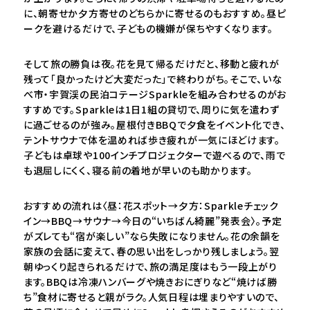
に、朝寄せか夕方寄せのどちらかに寄せるのもおすすめ。昼ピ
ークを避けるだけで、子どもの機嫌が保ちやすくなります。
そして旅の勝負は夜。花を見て帰るだけだと、移動と疲れが
残って「良かったけど大変だった」で終わりがち。そこで、いな
べ市・宇賀渓の民泊コテージSparkleを組み合わせるのがお
すすめです。Sparkleは1日1組の貸切で、周りに気を遣わず
に過ごせるのが強み。屋根付きBBQで夕食をイベント化でき、
テントサウナで体を温めれば歩き疲れが一気にほどけます。
子どもは卓球や100インチプロジェクターで遊べるので、雨で
も退屈しにくく、寝る前の着地が早いのも助かります。
おすすめの流れは〈昼：花スポット→夕方：Sparkleチェック
イン→BBQ→サウナ→今日の“いちばん綺麗”発表会〉。予定
がズレても“宿が楽しい”なら失敗になりません。花の余韻を
家族の会話に変えて、春の思い出をしっかり残しましょう。翌
朝ゆっくり起きられるだけで、旅の満足度はもう一段上がり
ます。BBQは冷凍ハンバーグや焼きおにぎりなど“焼けば勝
ち”食材に寄せると親がラク。人気日程は埋まりやすいので、