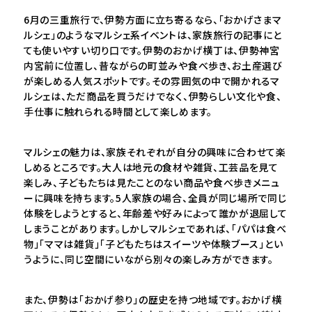
6月の三重旅行で、伊勢方面に立ち寄るなら、「おかげさまマ
ルシェ」のようなマルシェ系イベントは、家族旅行の記事にと
ても使いやすい切り口です。伊勢のおかげ横丁は、伊勢神宮
内宮前に位置し、昔ながらの町並みや食べ歩き、お土産選び
が楽しめる人気スポットです。その雰囲気の中で開かれるマ
ルシェは、ただ商品を買うだけでなく、伊勢らしい文化や食、
手仕事に触れられる時間として楽しめます。
マルシェの魅力は、家族それぞれが自分の興味に合わせて楽
しめるところです。大人は地元の食材や雑貨、工芸品を見て
楽しみ、子どもたちは見たことのない商品や食べ歩きメニュ
ーに興味を持ちます。5人家族の場合、全員が同じ場所で同じ
体験をしようとすると、年齢差や好みによって誰かが退屈して
しまうことがあります。しかしマルシェであれば、「パパは食べ
物」「ママは雑貨」「子どもたちはスイーツや体験ブース」とい
うように、同じ空間にいながら別々の楽しみ方ができます。
また、伊勢は「おかげ参り」の歴史を持つ地域です。おかげ横